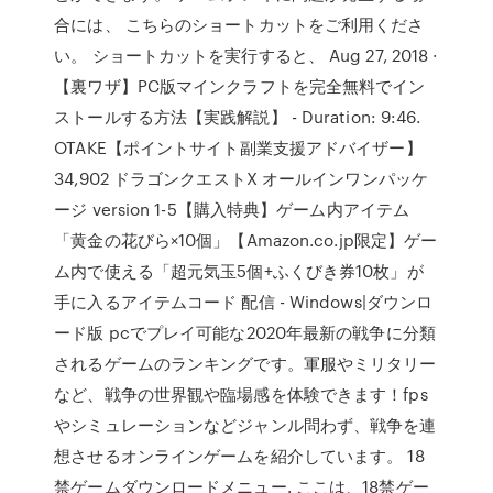
合には、 こちらのショートカットをご利用くださ
い。 ショートカットを実行すると、 Aug 27, 2018 ·
【裏ワザ】PC版マインクラフトを完全無料でイン
ストールする方法【実践解説】 - Duration: 9:46.
OTAKE【ポイントサイト副業支援アドバイザー】
34,902 ドラゴンクエストX オールインワンパッケ
ージ version 1-5【購入特典】ゲーム内アイテム
「黄金の花びら×10個」【Amazon.co.jp限定】ゲー
ム内で使える「超元気玉5個+ふくびき券10枚」が
手に入るアイテムコード 配信 - Windows|ダウンロ
ード版 pcでプレイ可能な2020年最新の戦争に分類
されるゲームのランキングです。軍服やミリタリー
など、戦争の世界観や臨場感を体験できます！fps
やシミュレーションなどジャンル問わず、戦争を連
想させるオンラインゲームを紹介しています。 18
禁ゲームダウンロードメニュー. ここは、18禁ゲー