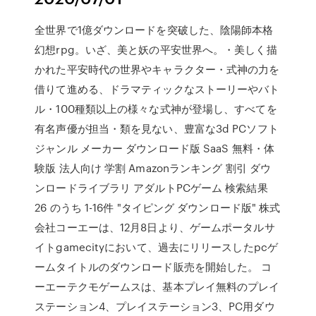
全世界で1億ダウンロードを突破した、陰陽師本格
幻想rpg。いざ、美と妖の平安世界へ。・美しく描
かれた平安時代の世界やキャラクター・式神の力を
借りて進める、ドラマティックなストーリーやバト
ル・100種類以上の様々な式神が登場し、すべてを
有名声優が担当・類を見ない、豊富な3d PCソフト
ジャンル メーカー ダウンロード版 SaaS 無料・体
験版 法人向け 学割 Amazonランキング 割引 ダウ
ンロードライブラリ アダルトPCゲーム 検索結果
26 のうち 1-16件 "タイピング ダウンロード版" 株式
会社コーエーは、12月8日より、ゲームポータルサ
イトgamecityにおいて、過去にリリースしたpcゲ
ームタイトルのダウンロード販売を開始した。 コ
ーエーテクモゲームスは、基本プレイ無料のプレイ
ステーション4、プレイステーション3、PC用ダウ